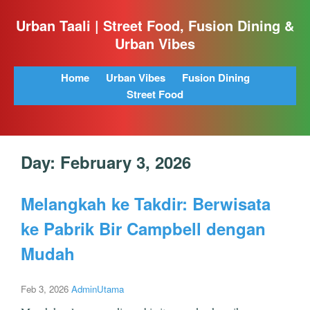
Urban Taali | Street Food, Fusion Dining &
Urban Vibes
Home
Urban Vibes
Fusion Dining
Street Food
Day:
February 3, 2026
Melangkah ke Takdir: Berwisata
ke Pabrik Bir Campbell dengan
Mudah
Feb 3, 2026
AdminUtama