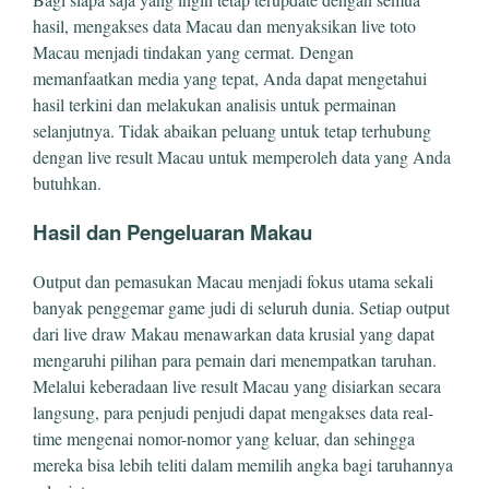
hasil, mengakses data Macau dan menyaksikan live toto
Macau menjadi tindakan yang cermat. Dengan
memanfaatkan media yang tepat, Anda dapat mengetahui
hasil terkini dan melakukan analisis untuk permainan
selanjutnya. Tidak abaikan peluang untuk tetap terhubung
dengan live result Macau untuk memperoleh data yang Anda
butuhkan.
Hasil dan Pengeluaran Makau
Output dan pemasukan Macau menjadi fokus utama sekali
banyak penggemar game judi di seluruh dunia. Setiap output
dari live draw Makau menawarkan data krusial yang dapat
mengaruhi pilihan para pemain dari menempatkan taruhan.
Melalui keberadaan live result Macau yang disiarkan secara
langsung, para penjudi penjudi dapat mengakses data real-
time mengenai nomor-nomor yang keluar, dan sehingga
mereka bisa lebih teliti dalam memilih angka bagi taruhannya