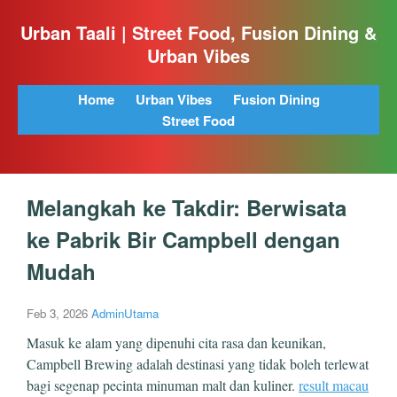
Urban Taali | Street Food, Fusion Dining &
Urban Vibes
Home
Urban Vibes
Fusion Dining
Street Food
Melangkah ke Takdir: Berwisata
ke Pabrik Bir Campbell dengan
Mudah
Feb 3, 2026
AdminUtama
Masuk ke alam yang dipenuhi cita rasa dan keunikan,
Campbell Brewing adalah destinasi yang tidak boleh terlewat
bagi segenap pecinta minuman malt dan kuliner.
result macau