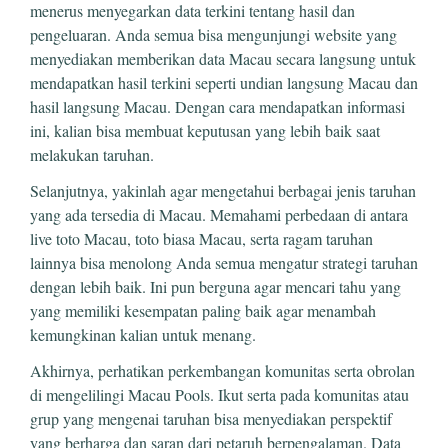
menerus menyegarkan data terkini tentang hasil dan
pengeluaran. Anda semua bisa mengunjungi website yang
menyediakan memberikan data Macau secara langsung untuk
mendapatkan hasil terkini seperti undian langsung Macau dan
hasil langsung Macau. Dengan cara mendapatkan informasi
ini, kalian bisa membuat keputusan yang lebih baik saat
melakukan taruhan.
Selanjutnya, yakinlah agar mengetahui berbagai jenis taruhan
yang ada tersedia di Macau. Memahami perbedaan di antara
live toto Macau, toto biasa Macau, serta ragam taruhan
lainnya bisa menolong Anda semua mengatur strategi taruhan
dengan lebih baik. Ini pun berguna agar mencari tahu yang
yang memiliki kesempatan paling baik agar menambah
kemungkinan kalian untuk menang.
Akhirnya, perhatikan perkembangan komunitas serta obrolan
di mengelilingi Macau Pools. Ikut serta pada komunitas atau
grup yang mengenai taruhan bisa menyediakan perspektif
yang berharga dan saran dari petaruh berpengalaman. Data