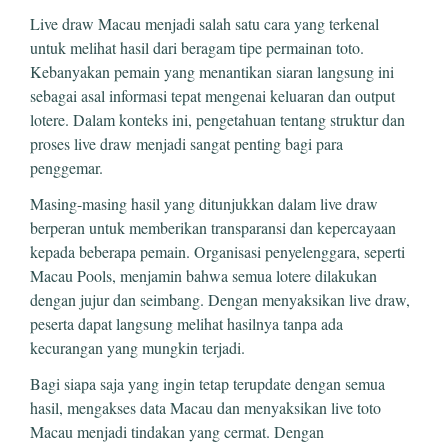
Live draw Macau menjadi salah satu cara yang terkenal
untuk melihat hasil dari beragam tipe permainan toto.
Kebanyakan pemain yang menantikan siaran langsung ini
sebagai asal informasi tepat mengenai keluaran dan output
lotere. Dalam konteks ini, pengetahuan tentang struktur dan
proses live draw menjadi sangat penting bagi para
penggemar.
Masing-masing hasil yang ditunjukkan dalam live draw
berperan untuk memberikan transparansi dan kepercayaan
kepada beberapa pemain. Organisasi penyelenggara, seperti
Macau Pools, menjamin bahwa semua lotere dilakukan
dengan jujur dan seimbang. Dengan menyaksikan live draw,
peserta dapat langsung melihat hasilnya tanpa ada
kecurangan yang mungkin terjadi.
Bagi siapa saja yang ingin tetap terupdate dengan semua
hasil, mengakses data Macau dan menyaksikan live toto
Macau menjadi tindakan yang cermat. Dengan