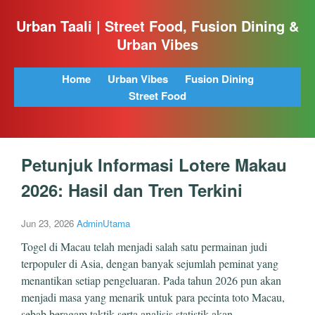
Urban Taali | Street Food, Fusion Dining &
Urban Vibes
Home
Urban Vibes
Fusion Dining
Street Food
Petunjuk Informasi Lotere Makau
2026: Hasil dan Tren Terkini
Jun 23, 2026
AdminUtama
Togel di Macau telah menjadi salah satu permainan judi
terpopuler di Asia, dengan banyak sejumlah peminat yang
menantikan setiap pengeluaran. Pada tahun 2026 pun akan
menjadi masa yang menarik untuk para pecinta toto Macau,
sebab beragam taktik serta analisis statistik akan