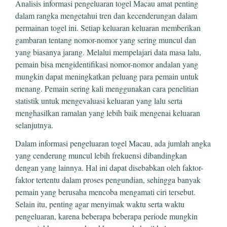
Analisis informasi pengeluaran togel Macau amat penting
dalam rangka mengetahui tren dan kecenderungan dalam
permainan togel ini. Setiap keluaran keluaran memberikan
gambaran tentang nomor-nomor yang sering muncul dan
yang biasanya jarang. Melalui mempelajari data masa lalu,
pemain bisa mengidentifikasi nomor-nomor andalan yang
mungkin dapat meningkatkan peluang para pemain untuk
menang. Pemain sering kali menggunakan cara penelitian
statistik untuk mengevaluasi keluaran yang lalu serta
menghasilkan ramalan yang lebih baik mengenai keluaran
selanjutnya.
Dalam informasi pengeluaran togel Macau, ada jumlah angka
yang cenderung muncul lebih frekuensi dibandingkan
dengan yang lainnya. Hal ini dapat disebabkan oleh faktor-
faktor tertentu dalam proses pengundian, sehingga banyak
pemain yang berusaha mencoba mengamati ciri tersebut.
Selain itu, penting agar menyimak waktu serta waktu
pengeluaran, karena beberapa beberapa periode mungkin