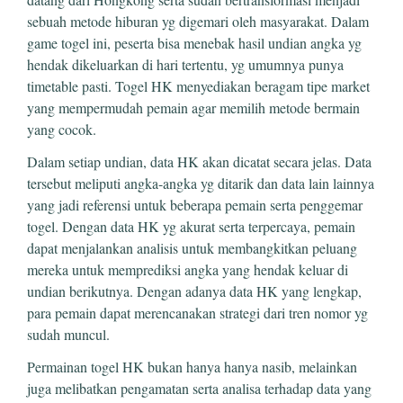
sebuah metode hiburan yg digemari oleh masyarakat. Dalam
game togel ini, peserta bisa menebak hasil undian angka yg
hendak dikeluarkan di hari tertentu, yg umumnya punya
timetable pasti. Togel HK menyediakan beragam tipe market
yang mempermudah pemain agar memilih metode bermain
yang cocok.
Dalam setiap undian, data HK akan dicatat secara jelas. Data
tersebut meliputi angka-angka yg ditarik dan data lain lainnya
yang jadi referensi untuk beberapa pemain serta penggemar
togel. Dengan data HK yg akurat serta terpercaya, pemain
dapat menjalankan analisis untuk membangkitkan peluang
mereka untuk memprediksi angka yang hendak keluar di
undian berikutnya. Dengan adanya data HK yang lengkap,
para pemain dapat merencanakan strategi dari tren nomor yg
sudah muncul.
Permainan togel HK bukan hanya hanya nasib, melainkan
juga melibatkan pengamatan serta analisa terhadap data yang