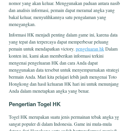
nomor yang akan keluar. Menggunakan paduan antara nasib
dan analisis informasi, pemain dapat meramal angka yang
bakal keluar, menyulihkannya satu pengalaman yang
menegangkan.
Informasi HK menjadi penting dalam game ini, karena data
yang tepat dan terpercaya dapat memperbesar peluang
pemain untuk mendapatkan victory.
pengeluaran hk
Dalam
konten ini, kami akan memberikan informasi terkini
mengenai pengeluaran HK dan cara Anda dapat
menggunakan data tersebut untuk menyempurnakan strategi
bermain Anda. Mari kita pelajari lebih jauh mengenai Toto
Hongkong dan hasil keluaran HK hari ini untuk menunjang
Anda dalam menetapkan angka yang benar.
Pengertian Togel HK
Togel HK merupakan suatu jenis permainan tebak angka yg
sangat populer di dalam Indonesia. Game ini mula-mula
datang dari Hongkong serta sudah bertransformasi menjadi